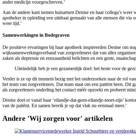
ander medicijn voorgeschreven.’
Aan de andere kant nemen huisartsen Denise en haar collega’s weer w
apotheker in opleiding een uitdraai gemaakt van alle mensen die via o
weer tijd.’
Samenwerkingen in Bodegraven
De positieve ervaringen bij haar apotheek inspireerden Denise om n
wijksamenwerkingsverband van zorgverleners dat van alles organiseer
zaken als depressie en eenzaamheid belichten en een grote, maatscha
Uiteindelijk heb je een gezamenlijk doel: het beste voor de gez
Verder is ze op dit moment bezig met het onderzoeken naar de rol van 
het team van zorgverleners. Dat team staat om een patiënt heen. Dit ga
als zorgverleners onderling het contact méér opzoekt en probeert mind
Denise doet er vanaf haar ‘eilandje-dat-geen-eilandje-moet-zijn’ kort
van de patiënt. En samen bereik je op dat vlak nu eenmaal meer.’
Andere 'Wij zorgen voor' artikelen