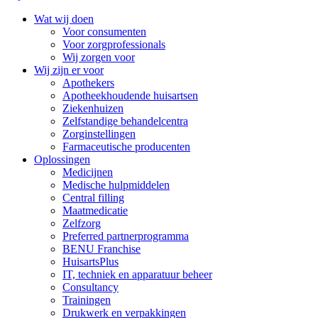
Wat wij doen
Voor consumenten
Voor zorgprofessionals
Wij zorgen voor
Wij zijn er voor
Apothekers
Apotheekhoudende huisartsen
Ziekenhuizen
Zelfstandige behandelcentra
Zorginstellingen
Farmaceutische producenten
Oplossingen
Medicijnen
Medische hulpmiddelen
Central filling
Maatmedicatie
Zelfzorg
Preferred partnerprogramma
BENU Franchise
HuisartsPlus
IT, techniek en apparatuur beheer
Consultancy
Trainingen
Drukwerk en verpakkingen