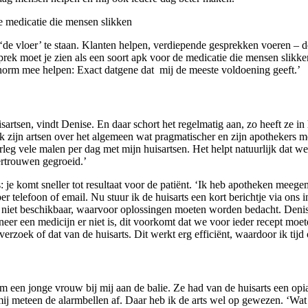
e medicatie die mensen slikken
 ‘de vloer’ te staan. Klanten helpen, verdiepende gesprekken voeren –
k moet je zien als een soort apk voor de medicatie die mensen slikken. J
norm mee helpen: Exact datgene dat mij de meeste voldoening geeft.’
artsen, vindt Denise. En daar schort het regelmatig aan, zo heeft ze in
tiek zijn artsen over het algemeen wat pragmatischer en zijn apothekers
eg vele malen per dag met mijn huisartsen. Het helpt natuurlijk dat we
vertrouwen gegroeid.’
is: je komt sneller tot resultaat voor de patiënt. ‘Ik heb apotheken m
r telefoon of email. Nu stuur ik de huisarts een kort berichtje via ons
en niet beschikbaar, waarvoor oplossingen moeten worden bedacht. Den
r een medicijn er niet is, dit voorkomt dat we voor ieder recept moeten
en verzoek of dat van de huisarts. Dit werkt erg efficiënt, waardoor ik 
m een jonge vrouw bij mij aan de balie. Ze had van de huisarts een op
ij meteen de alarmbellen af. Daar heb ik de arts wel op gewezen. ‘Wat 