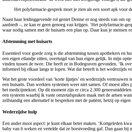
Het polyfarmacie-gesprek moet je zien als een soort apk voor d
Naast haar leidinggevende rol geniet Denise er nog steeds van om op
aanbiedt –, ze kan er geen genoeg van krijgen. ‘Het polyfarmacie-gespre
waar nodig samen met de huisarts een plan op. Daar kun je mensen e
Afstemming met huisarts
Essentieel voor goede zorg is die afstemming tussen apothekers en huis
een eigen eilandje zitten, overtuigd van hun eigen gelijk. In mijn op
vinden tussen de twee. Die heeft ze in Bodegraven gevonden. ‘Ik overl
informeel bij elkaar langs te lopen. Wat dat betreft is het wederzijds 
Wat het grote voordeel van ‘korte lijntjes’ en wederzijds vertrouwen 
een huisarts. Dan werkten systemen weer niet samen. Of moest alles pe
het medicijntekort. Op dit moment zijn er circa 2.300 geneesmiddel
een systeem waarbij ik vaste omzetafspraken maak met de artsen wannee
zelfstandig een alternatief te bespreken met de patiënt, hetzij op eig
Wederzijdse hulp
Een ander mooi aspect: je kunt elkaar beter maken. ‘Kortgeleden kwa
baby van 6 weken en vertelde dat ze borstvoeding gaf. Dan gaan bij m