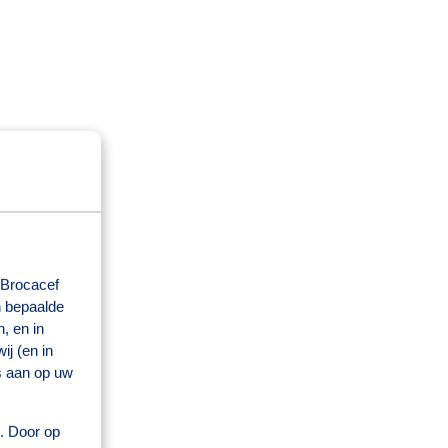
 Brocacef
n bepaalde
, en in
j (en in
s aan op uw
s. Door op