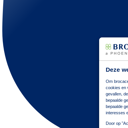
Deze we
Om brocacef
cookies en 
gevallen, de
bepaalde ge
bepaalde ge
interesses e
Door op "Ac