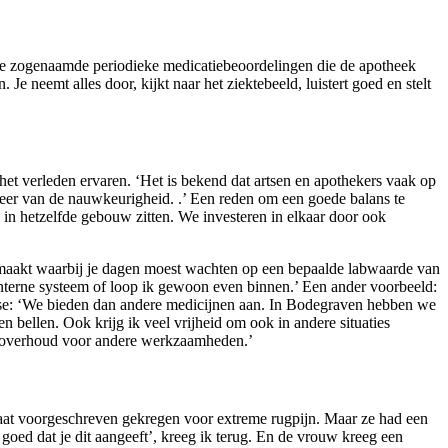
 de zogenaamde periodieke medicatiebeoordelingen die de apotheek
e neemt alles door, kijkt naar het ziektebeeld, luistert goed en stelt
 het verleden ervaren. ‘Het is bekend dat artsen en apothekers vaak op
 meer van de nauwkeurigheid. .’ Een reden om een goede balans te
 in hetzelfde gebouw zitten. We investeren in elkaar door ook
eegemaakt waarbij je dagen moest wachten op een bepaalde labwaarde van
 interne systeem of loop ik gewoon even binnen.’ Een ander voorbeeld:
ise: ‘We bieden dan andere medicijnen aan. In Bodegraven hebben we
 bellen. Ook krijg ik veel vrijheid om ook in andere situaties
tijd overhoud voor andere werkzaamheden.’
iaat voorgeschreven gekregen voor extreme rugpijn. Maar ze had een
goed dat je dit aangeeft’, kreeg ik terug. En de vrouw kreeg een