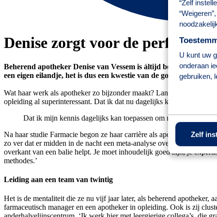
“Zelf instel
“Weigeren”, 
noodzakelij
Denise zorgt voor de perfecte s
Toestemmi
U kunt uw ge
onderaan ie
Beherend apotheker Denise van Vessem is áltijd bezig met het ve
een eigen eilandje, het is dus een kwestie van de goede balans vin
gebruiken, 
Wat haar werk als apotheker zo bijzonder maakt? Lang hoeft Denise v
opleiding al superinteressant. Dat ik dat nu dagelijks kan toepassen om
Dat ik mijn kennis dagelijks kan toepassen om mijn patiënten te
Na haar studie Farmacie begon ze haar carrière als apotheker in oplei
Zelf ins
zo ver dat er midden in de nacht een meta-analyse over nieuwe behan
overkant van een balie helpt. Je moet inhoudelijk goed zijn, je expert
methodes.’
Leiding aan een team van twintig
Het is de mentaliteit die ze nu vijf jaar later, als beherend apotheke
farmaceutisch manager en een apotheker in opleiding. Ook is zij clust
anderhalvelijnscentrum. ‘Ik werk hier met leergierige collega’s, die 