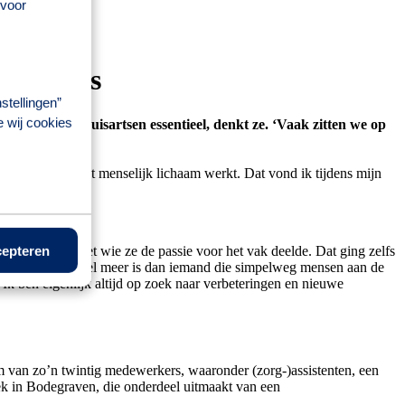
 voor
huisarts
stellingen”
e wij cookies
erking met huisartsen essentieel, denkt ze. ‘Vaak zitten we op
snappen hoe het menselijk lichaam werkt. Dat vond ik tijdens mijn
een opleider met wie ze de passie voor het vak deelde. Dat ging zelfs
epteren
 een apotheker veel meer is dan iemand die simpelweg mensen aan de
. Ik ben eigenlijk altijd op zoek naar verbeteringen en nieuwe
team van zo’n twintig medewerkers, waaronder (zorg-)assistenten, een
eek in Bodegraven, die onderdeel uitmaakt van een