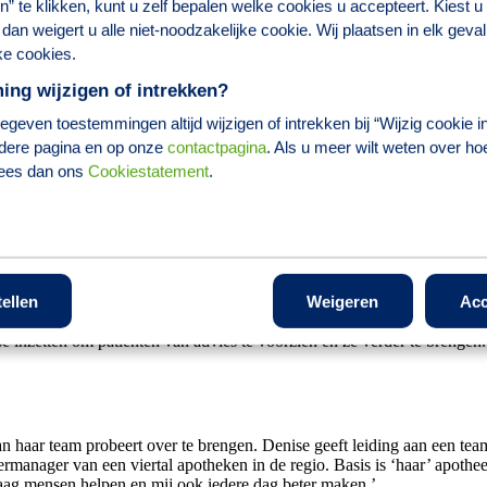
len” te klikken, kunt u zelf bepalen welke cookies u accepteert. Kiest u
dan weigert u alle niet-noodzakelijke cookie. Wij plaatsen in elk geval
ke cookies.
amenwerking tussen apotheker en 
ng wijzigen of intrekken?
geven toestemmingen altijd wijzigen of intrekken bij “Wijzig cookie in
dere pagina en op onze
contactpagina
. Als u meer wilt weten over ho
rbeteren van de gezondheid van haar patiënten. Daarvoor is samenw
den.’
lees dan ons
Cookiestatement
.
an Vessem niet na te denken. ‘Ik heb geleerd om op molecuulniveau te 
 mijn patiënten te helpen, voelt als een dankbare taak.’
 helpen, voelt als een dankbare taak
ding in Amsterdam, waarna ze terechtkwam in IJsselstein. Daar vond ze 
tellen
Weigeren
Acc
delingen bij Parkinson kon worden uitgewisseld. ‘Hij liet me zien dat
ise inzetten om patiënten van advies te voorzien en ze verder te brengen
r, aan haar team probeert over te brengen. Denise geeft leiding aan een 
ermanager van een viertal apotheken in de regio. Basis is ‘haar’ apoth
graag mensen helpen en mij ook iedere dag beter maken.’