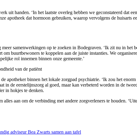
erk uit handen. ‘In het laatste overleg hebben we geconstateerd dat e
nze apotheek dat hormoon gebruiken, waarop vervolgens de huisarts een 
og meer samenwerkingen op te zoeken in Bodegraven. ‘Ik zit nu in het
t om buurtbewoners te koppelen aan de juiste instanties. We organiser
ppelijke rol innemen binnen onze gemeente.’
ondheid van de patiënt
de apotheker binnen het lokale zorgpad psychiatrie. ‘Ik zou het enorm 
at in de eerstelijnszorg al goed, maar kan verbeterd worden in de tweede
er in hokjes te denken.
om alles aan om de verbinding met andere zorgverleners te houden. ‘Uit