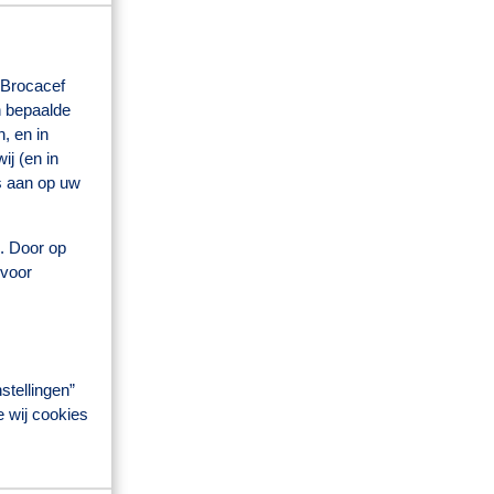
 Brocacef
n bepaalde
, en in
j (en in
s aan op uw
s. Door op
 voor
stellingen”
e wij cookies