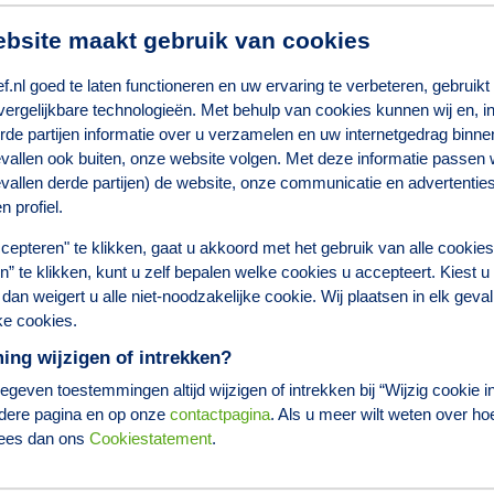
bsite maakt gebruik van cookies
.nl goed te laten functioneren en uw ervaring te verbeteren, gebruikt
vergelijkbare technologieën. Met behulp van cookies kunnen wij en, i
rde partijen informatie over u verzamelen en uw internetgedrag binnen
vallen ook buiten, onze website volgen. Met deze informatie passen wi
vallen derde partijen) de website, onze communicatie en advertentie
n profiel.
cepteren" te klikken, gaat u akkoord met het gebruik van alle cookie
len” te klikken, kunt u zelf bepalen welke cookies u accepteert. Kiest u
dan weigert u alle niet-noodzakelijke cookie. Wij plaatsen in elk geval
ke cookies.
ng wijzigen of intrekken?
geven toestemmingen altijd wijzigen of intrekken bij “Wijzig cookie in
dere pagina en op onze
contactpagina
. Als u meer wilt weten over ho
lees dan ons
Cookiestatement
.