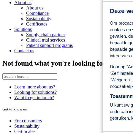
About us
About us
Deze we
Compliance
Sustainability
Om brocacef
Certificates
Solutions
cookies en 
Supply chain partner
gevallen, de
Clinical trial services
bepaalde ge
Patient support programs
bepaalde ge
Contact us
interesses e
Not found what you're looking for?
Door op "Ac
“Zelf instel
“Weigeren”, 
noodzakelij
Learn more about us?
Looking for solutions?
Toestemmi
Want to get in touch?
U kunt uw ge
Get to know us
onderaan ie
gebruiken, 
For consumers
Sustainability
Certificates