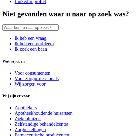
LinkedIn profiel
Niet gevonden waar u naar op zoek was?
Ik heb een vraag
Ik heb een probleem
Ik zoek een baan
Wat wij doen
Voor consumenten
Voor zorgprofessionals
Wij zorgen voor
Wij zijn er voor
Apothekers
Apotheekhoudende huisartsen
Ziekenhuizen
Zelfstandige behandelcentra
Zorginstellingen
Farmaceutische producenten