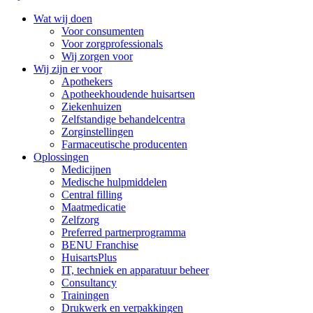
Wat wij doen
Voor consumenten
Voor zorgprofessionals
Wij zorgen voor
Wij zijn er voor
Apothekers
Apotheekhoudende huisartsen
Ziekenhuizen
Zelfstandige behandelcentra
Zorginstellingen
Farmaceutische producenten
Oplossingen
Medicijnen
Medische hulpmiddelen
Central filling
Maatmedicatie
Zelfzorg
Preferred partnerprogramma
BENU Franchise
HuisartsPlus
IT, techniek en apparatuur beheer
Consultancy
Trainingen
Drukwerk en verpakkingen