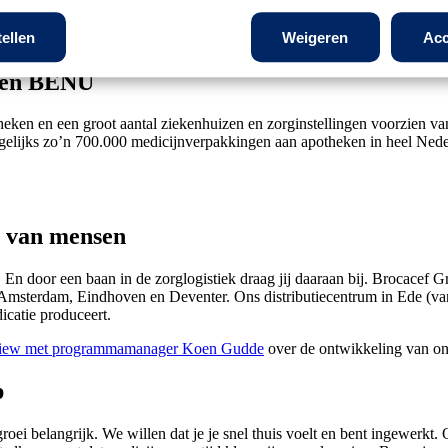
tellen
Weigeren
Acc
f en BENU
theken en een groot aantal ziekenhuizen en zorginstellingen voorzien v
dagelijks zo’n 700.000 medicijnverpakkingen aan apotheken in heel Nede
d van mensen
. En door een baan in de zorglogistiek draag jij daaraan bij. Brocacef 
msterdam, Eindhoven en Deventer. Ons distributiecentrum in Ede (van 
icatie produceert.
view met programmamanager Koen Gudde
over de ontwikkeling van o
p
groei belangrijk. We willen dat je je snel thuis voelt en bent ingewerk