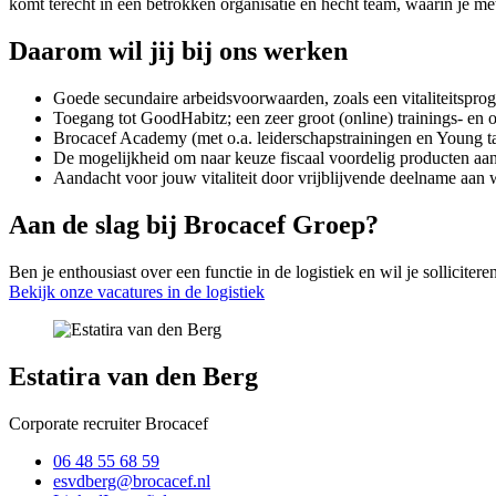
komt terecht in een betrokken organisatie en hecht team, waarin je me
Daarom wil jij bij ons werken
Goede secundaire arbeidsvoorwaarden, zoals een vitaliteitspro
Toegang tot GoodHabitz; een zeer groot (online) trainings- en
Brocacef Academy (met o.a. leiderschapstrainingen en Young t
De mogelijkheid om naar keuze fiscaal voordelig producten aan te
Aandacht voor jouw vitaliteit door vrijblijvende deelname aan w
Aan de slag bij Brocacef Groep?
Ben je enthousiast over een functie in de logistiek en wil je sollicit
Bekijk onze vacatures in de logistiek
Estatira van den Berg
Corporate recruiter Brocacef
06 48 55 68 59
esvdberg@brocacef.nl