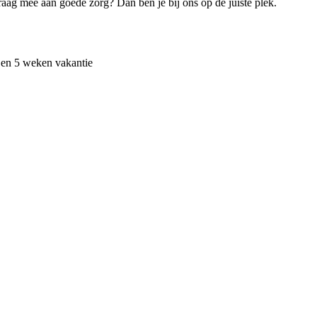
graag mee aan goede zorg? Dan ben je bij ons op de juiste plek.
d en 5 weken vakantie