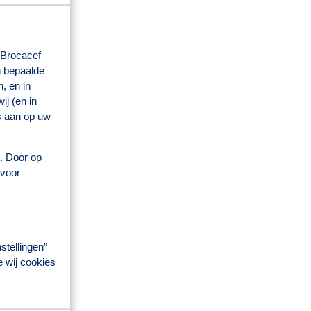
 Brocacef
n bepaalde
, en in
j (en in
s aan op uw
s. Door op
 voor
stellingen”
e wij cookies