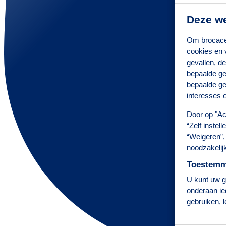
Deze we
Om brocacef
cookies en 
gevallen, de
bepaalde ge
bepaalde ge
interesses e
Door op "Ac
“Zelf instel
“Weigeren”, 
noodzakelij
Toestemmi
U kunt uw ge
onderaan ie
gebruiken, 