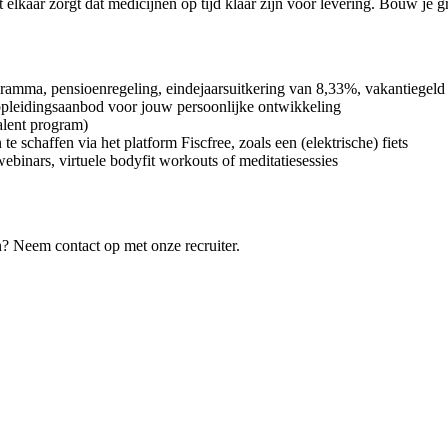
t elkaar zorgt dat medicijnen op tijd klaar zijn voor levering. Bouw je 
gramma, pensioenregeling, eindejaarsuitkering van 8,33%, vakantiegel
 opleidingsaanbod voor jouw persoonlijke ontwikkeling
alent program)
 schaffen via het platform Fiscfree, zoals een (elektrische) fiets
ebinars, virtuele bodyfit workouts of meditatiesessies
eren? Neem contact op met onze recruiter.