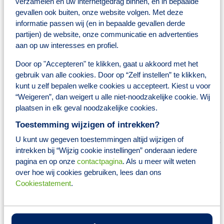
verzamelen en uw internetgedrag binnen, en in bepaalde
door allerlei activiteiten;
gevallen ook buiten, onze website volgen. Met deze
Pensioenregeling;
informatie passen wij (en in bepaalde gevallen derde
Collectieve verzekeringen;
partijen) de website, onze communicatie en advertenties
24 vakantiedagen op basis van 36-urige werkweek;
aan op uw interesses en profiel.
Wie jij bent
Door op "Accepteren" te klikken, gaat u akkoord met het
gebruik van alle cookies. Door op “Zelf instellen” te klikken,
Je hebt een afgeronde opleiding Farmakunde, Farmaceutisch
kunt u zelf bepalen welke cookies u accepteert. Kiest u voor
consulent of Apothekersassistente
Minimaal 32-36 uur per week beschikbaar
“Weigeren”, dan weigert u alle niet-noodzakelijke cookie. Wij
Je hebt HBO werk- en denkniveau;
plaatsen in elk geval noodzakelijke cookies.
Je bent klant- en resultaatgericht;
Aantoonbare en recente leidinggevende ervaring;
Toestemming wijzigen of intrekken?
Je bent positief en hebt een proactieve instelling;
U kunt uw gegeven toestemmingen altijd wijzigen of
Je beschikt over goede communicatieve vaardigheden en weet
anderen te motiveren;
intrekken bij “Wijzig cookie instellingen” onderaan iedere
Je bent sparringpartner van jouw collega's;
pagina en op onze
contactpagina
. Als u meer wilt weten
Kennis en ervaring in een commerciële en/of industriële
over hoe wij cookies gebruiken, lees dan ons
farmaceutische omgeving is een must;
Cookiestatement
.
Je bent mensgericht, vooruitstrevend en verantwoordelijk,
passend bij onze kernwaarden.
Over Brocacef Ziekenhuisfarmacie.