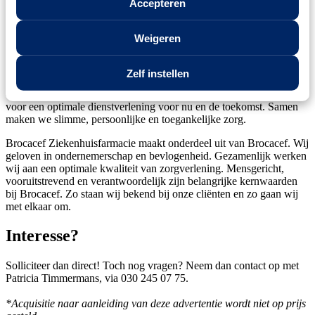
Accepteren
Brocacef Ziekenhuisfarmacie is al 50 jaar de apotheek voor
zorginstellingen. Ons hoofddoel is onze klanten ontzorgen. Door
Weigeren
samen te werken met Brocacef Ziekenhuisfarmacie, hebben
zorginstellingen meer tijd om juist datgene te bieden waar het echt
om gaat: optimale cliëntenzorg. Van receptverwerking,
Zelf instellen
medicatiecontrole en aflevering van medicijnen tot begeleiding bij
een veilig medicatieproces binnen de instelling. Wij staan garant
voor een optimale dienstverlening voor nu en de toekomst. Samen
maken we slimme, persoonlijke en toegankelijke zorg.
Brocacef Ziekenhuisfarmacie maakt onderdeel uit van Brocacef. Wij
geloven in ondernemerschap en bevlogenheid. Gezamenlijk werken
wij aan een optimale kwaliteit van zorgverlening. Mensgericht,
vooruitstrevend en verantwoordelijk zijn belangrijke kernwaarden
bij Brocacef. Zo staan wij bekend bij onze cliënten en zo gaan wij
met elkaar om.
Interesse?
Solliciteer dan direct! Toch nog vragen? Neem dan contact op met
Patricia Timmermans, via 030 245 07 75.
*Acquisitie naar aanleiding van deze advertentie wordt niet op prijs