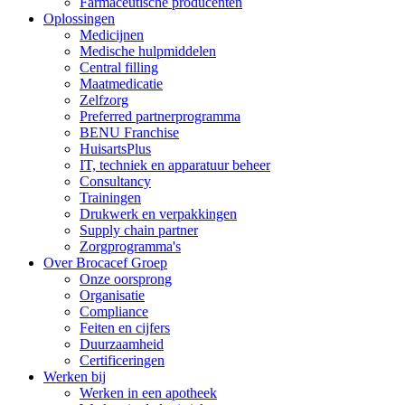
Farmaceutische producenten
Oplossingen
Medicijnen
Medische hulpmiddelen
Central filling
Maatmedicatie
Zelfzorg
Preferred partnerprogramma
BENU Franchise
HuisartsPlus
IT, techniek en apparatuur beheer
Consultancy
Trainingen
Drukwerk en verpakkingen
Supply chain partner
Zorgprogramma's
Over Brocacef Groep
Onze oorsprong
Organisatie
Compliance
Feiten en cijfers
Duurzaamheid
Certificeringen
Werken bij
Werken in een apotheek