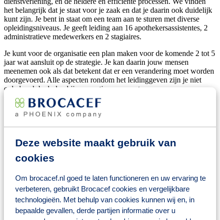
dienstverlening, en de heldere en efficiënte processen. We vinden
het belangrijk dat je staat voor je zaak en dat je daarin ook duidelijk
kunt zijn. Je bent in staat om een team aan te sturen met diverse
opleidingsniveaus. Je geeft leiding aan 16 apothekersassistentes, 2
administratieve medewerkers en 2 stagiaires.
Je kunt voor de organisatie een plan maken voor de komende 2 tot 5
jaar wat aansluit op de strategie. Je kan daarin jouw mensen
meenemen ook als dat betekent dat er een verandering moet worden
doorgevoerd. Alle aspecten rondom het leidinggeven zijn je niet
onbekend denk daarbij aan motiveren, aansturen, van
functioneringsgesprek tot aan verzuimbegeleiding.
Wat jij hiervoor terug krijgt
Een salaris tussen de € 3.235,- en € 4.529,- (afhankelijk van
Deze website maakt gebruik van
kennis en ervaring en op basis van een 36-urige werkweek);
cookies
8% vakantiegeld;
Reiskostenvergoeding;
Toegang tot een zeer groot (online) training- en
Om brocacef.nl goed te laten functioneren en uw ervaring te
opleidingsaanbod voor jouw persoonlijke ontwikkeling;
verbeteren, gebruikt Brocacef cookies en vergelijkbare
De mogelijkheid om naar keuze fiscaal voordelig producten
technologieën. Met behulp van cookies kunnen wij en, in
aan te schaffen via het platform Fiscfree, waaronder
bijvoorbeeld een (elektrische) fiets;
bepaalde gevallen, derde partijen informatie over u
Er is een actieve personeelsvereniging met het gehele jaar