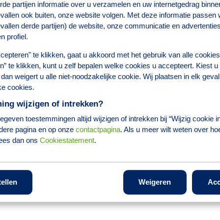
tenzorg. Van receptverwerking, medicatiecontrole en aflevering van medic
rde partijen informatie over u verzamelen en uw internetgedrag binnen
nu en de toekomst. Samen maken we slimme, persoonlijke en toegankelijk
vallen ook buiten, onze website volgen. Met deze informatie passen wi
vallen derde partijen) de website, onze communicatie en advertentie
geloven in ondernemerschap en bevlogenheid. Gezamenlijk werken wij a
 Brocacef. Zo staan wij bekend bij onze cliënten en zo gaan wij met elk
n profiel.
cepteren" te klikken, gaat u akkoord met het gebruik van alle cookie
len” te klikken, kunt u zelf bepalen welke cookies u accepteert. Kiest u
dan weigert u alle niet-noodzakelijke cookie. Wij plaatsen in elk geval
consulent (€3.235 tot €4.529) op basis van 36 uur en afhankelijk van
ke cookies.
ng wijzigen of intrekken?
geven toestemmingen altijd wijzigen of intrekken bij “Wijzig cookie in
dere pagina en op onze
contactpagina
. Als u meer wilt weten over ho
se thuiswerkvergoeding);
lees dan ons
Cookiestatement
.
trainings- en opleidingsaanbod voor jouw persoonlijke ontwikkeling;
e schaffen via het platform Fiscfree, waaronder bijvoorbeeld een (elekt
lerlei activiteiten.
tellen
Weigeren
Acc