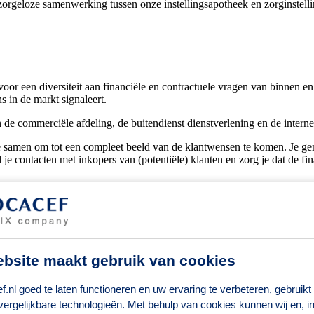
en zorgeloze samenwerking tussen onze instellingsapotheek en zorginstell
r een diversiteit aan financiële en contractuele vragen van binnen en b
s in de markt signaleert.
n de commerciële afdeling, de buitendienst dienstverlening en de intern
e samen om tot een compleet beeld van de klantwensen te komen. Je gene
e contacten met inkopers van (potentiële) klanten en zorg je dat de fina
 zo onze dienstverlening te optimaliseren. Jij ziet punten die verbet
delingen. Samen verbeteren wij onze dienstverlening! Los van al deze 
erkzaam zijn op onze vestiging in Oostrum.
bsite maakt gebruik van cookies
.nl goed te laten functioneren en uw ervaring te verbeteren, gebruikt
ellingen. Ons hoofddoel is onze klanten ontzorgen. Door samen te werk
vergelijkbare technologieën. Met behulp van cookies kunnen wij en, i