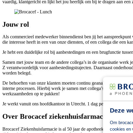
vaardig, klantgericht en lijkt het jou heerlijk om bij te dragen aan e
Jouw rol
Als commercieel medewerker binnendienst ben jij het aanspreekpunt voo
die interesse heeft in een van onze diensten, of een collega die een kan
Je hebt een duidelijke rol bij aanbestedingen en een brugfunctie tusse
Samen met jouw team en de andere collega’s in de organisatie werk j
Z verantwoordelijk voor aanbestedingstrajecten. Daarnaast onderhoud j
worden belegd.
De behoeften van onze klanten moeten continu geanalyseerd worden om
interne processen. Hierbij werk je samen met collega’s van andere af
werkzaamheden op te pakken!
Je werkt vanuit ons hoofdkantoor in Utrecht. 1 dag per week zal je w
Deze we
Over Brocacef ziekenhuisfarmacie
Om brocacef
Brocacef Ziekenhuisfarmacie is al 50 jaar de apotheek voor zorginst
cookies en 