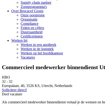
Supply chain partner
Zorgprogramma's
Over Brocacef Groep
Onze oorsprong
Organisatie
Compliance
Feiten en cijfers
Duurzaamheid
Certificeringen
Werken bij
Werken in een apotheek
Werken in de logistiek
Werken op het hoofdkantoor
Vacatures
Commercieel medewerker binnendienst Ut
HBO
32 - 32
Europalaan, 40, 3526 KS, Utrecht, Netherlands
Solliciteer direct!
Deel vacature
Als commercieel medewerker binnendienst vertaal je de wensen en beh