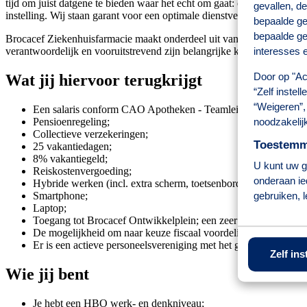
tijd om juist datgene te bieden waar het echt om gaat: optimale cliën
gevallen, de
instelling. Wij staan garant voor een optimale dienstverlening voor 
bepaalde ge
bepaalde ge
Brocacef Ziekenhuisfarmacie maakt onderdeel uit van Brocacef. Wij 
verantwoordelijk en vooruitstrevend zijn belangrijke kernwaarden bij
interesses e
Door op "Ac
Wat jij hiervoor terugkrijgt
“Zelf instel
“Weigeren”, 
Een salaris conform CAO Apotheken - Teamleider/Farmaceutisch 
Pensioenregeling;
noodzakelij
Collectieve verzekeringen;
Toestemmi
25 vakantiedagen;
8% vakantiegeld;
U kunt uw ge
Reiskostenvergoeding;
onderaan ie
Hybride werken (incl. extra scherm, toetsenbord en maandelijk
gebruiken, 
Smartphone;
Laptop;
Toegang tot Brocacef Ontwikkelplein; een zeer groot (online) 
De mogelijkheid om naar keuze fiscaal voordelig producten aan t
Er is een actieve personeelsvereniging met het gehele jaar door al
Zelf ins
Wie jij bent
Je hebt een HBO werk- en denkniveau;