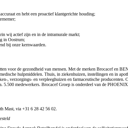
, accuraat en hebt een proactief klantgerichte houding;
dernemer;
rin wij actief zijn en in de intramurale markt;
ng in Oostrum;
send bij onze kernwaarden.
inzetten voor de gezondheid van mensen. Met de merken Brocacef en BE
 medische hulpmiddelen. Thuis, in ziekenhuizen, instellingen en in apot
ken-, verzorgings- en verpleeghuizen en farmaceutische producenten. Op
a. 5.500 medewerkers. Brocacef Groep is onderdeel van de PHOENIX
th Mast, via +31 6 28 42 56 02.
esteld