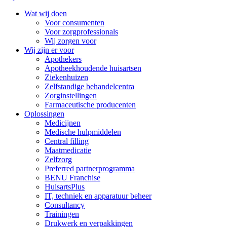
Wat wij doen
Voor consumenten
Voor zorgprofessionals
Wij zorgen voor
Wij zijn er voor
Apothekers
Apotheekhoudende huisartsen
Ziekenhuizen
Zelfstandige behandelcentra
Zorginstellingen
Farmaceutische producenten
Oplossingen
Medicijnen
Medische hulpmiddelen
Central filling
Maatmedicatie
Zelfzorg
Preferred partnerprogramma
BENU Franchise
HuisartsPlus
IT, techniek en apparatuur beheer
Consultancy
Trainingen
Drukwerk en verpakkingen