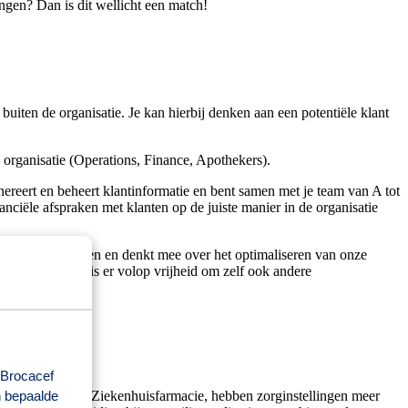
ingen? Dan is dit wellicht een match!
uiten de organisatie. Je kan hierbij denken aan een potentiële klant
e organisatie (Operations, Finance, Apothekers).
reert en beheert klantinformatie en bent samen met je team van A tot
nciële afspraken met klanten op de juiste manier in de organisatie
erd kunnen worden en denkt mee over het optimaliseren van onze
werkzaamheden, is er volop vrijheid om zelf ook andere
 Brocacef
en met Brocacef Ziekenhuisfarmacie, hebben zorginstellingen meer
n bepaalde