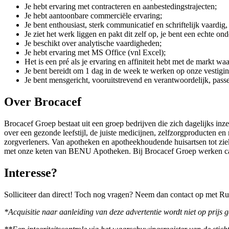
Je hebt ervaring met contracteren en aanbestedingstrajecten;
Je hebt aantoonbare commerciële ervaring;
Je bent enthousiast, sterk communicatief en schriftelijk vaardig
Je ziet het werk liggen en pakt dit zelf op, je bent een echte on
Je beschikt over analytische vaardigheden;
Je hebt ervaring met MS Office (vnl Excel);
Het is een pré als je ervaring en affiniteit hebt met de markt waa
Je bent bereidt om 1 dag in de week te werken op onze vestigi
Je bent mensgericht, vooruitstrevend en verantwoordelijk, pas
Over Brocacef
Brocacef Groep bestaat uit een groep bedrijven die zich dagelijks 
over een gezonde leefstijl, de juiste medicijnen, zelfzorgproducten en
zorgverleners. Van apotheken en apotheekhoudende huisartsen tot zie
met onze keten van BENU Apotheken. Bij Brocacef Groep werken c
Interesse?
Solliciteer dan direct! Toch nog vragen? Neem dan contact op met Ru
*Acquisitie naar aanleiding van deze advertentie wordt niet op prijs g