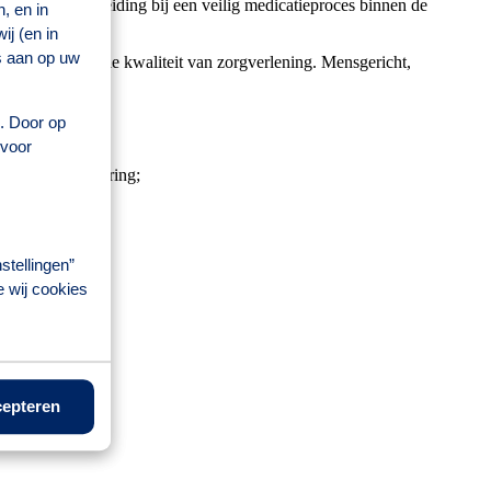
ijnen tot begeleiding bij een veilig medicatieproces binnen de
, en in
e zorg.
j (en in
s aan op uw
an een optimale kwaliteit van zorgverlening. Mensgericht,
aar om.
s. Door op
 voor
 kennis en ervaring;
stellingen”
e wij cookies
rische) fiets;
epteren