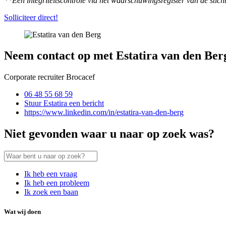
**Een integriteitscontrole via het waarschuwingsregister van de stic
Solliciteer direct!
Neem contact op met Estatira van den Ber
Corporate recruiter Brocacef
06 48 55 68 59
Stuur Estatira een bericht
https://www.linkedin.com/in/estatira-van-den-berg
Niet gevonden waar u naar op zoek was?
Ik heb een vraag
Ik heb een probleem
Ik zoek een baan
Wat wij doen