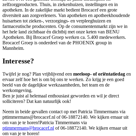
zelfzorgproducten. Thuis, in ziekenhuizen, instellingen en in
apotheken. In de zakelijke markt bedient Brocacef een grote
diversiteit aan zorgverleners. Van apotheken en apotheekhoudende
huisartsen tot zieken-, verzorgings- en verpleeghuizen en
farmaceutische producenten. Op de consumentenmarkt zijn we in
het hele land zichtbaar én dichtbij met onze keten van BENU
Apotheken. Bij Brocacef Groep werken ca. 5.400 medewerkers.
Brocacef Groep is onderdeel van de PHOENIX group in
Mannheim.
Interesse?
Twijfel je nog? Plan vrijblijvend een
meeloop- of oriëntatiedag
en
ervaar zelf hoe het is om bij ons te werken. Zo krijg je een goed
beeld van de dagelijkse werkzaamheden, het team en de
werkomgeving.
Ben je juist al helemaal enthousiast geworden en wil je direct
solliciteren? Dat kan natuurlijk ook!
Neem in beide gevallen contact op met Patricia Timmermans via
pttimmermans@brocacef.nl of 06-18872140. We kijken ernaar uit
om van je te horen!Patricia Timmermans via
ptimmermans@brocacef.nl
of 06-18872140. We kijken ernaar uit
om van je te horen!