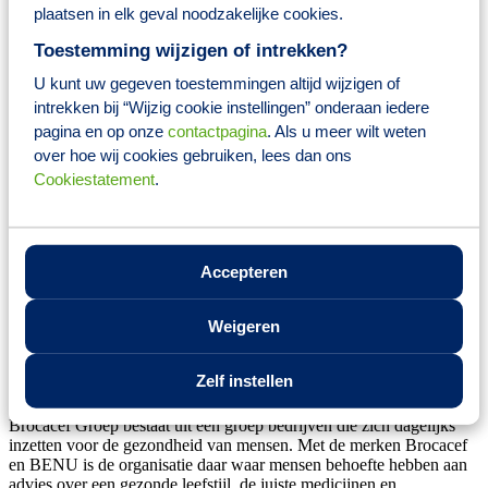
plaatsen in elk geval noodzakelijke cookies.
Een marktconform salaris, volgens CAO Apotheken.
8% vakantiegeld.
Toestemming wijzigen of intrekken?
Reiskostenvergoeding conform cao apotheken.
De mogelijkheid om naar keuze fiscaal voordelig producten
U kunt uw gegeven toestemmingen altijd wijzigen of
aan te schaffen via het platform Fiscfree, waaronder
intrekken bij “Wijzig cookie instellingen” onderaan iedere
bijvoorbeeld een (elektrische) fiets.
pagina en op onze
contactpagina
. Als u meer wilt weten
Toegang tot een zeer groot (online) training- en
over hoe wij cookies gebruiken, lees dan ons
opleidingsaanbod voor jouw persoonlijke ontwikkeling.
Carrièrekansen en doorgroeimogelijkheden binnen al onze
Cookiestatement
.
locaties. Aan jou om deze te benutten.
Pensioenregeling.
Er is een actieve personeelsvereniging met het gehele jaar
door allerlei activiteiten.
Accepteren
20% personeelskorting op aanschaf van producten uit ons
eigen bedrijf.
25 vakantiedagen op basis van 36-urige werkweek.
Weigeren
Collectieve verzekeringen.
Over Brocacef Ziekenhuisfarmacie
Zelf instellen
Brocacef Groep bestaat uit een groep bedrijven die zich dagelijks
inzetten voor de gezondheid van mensen. Met de merken Brocacef
en BENU is de organisatie daar waar mensen behoefte hebben aan
advies over een gezonde leefstijl, de juiste medicijnen en