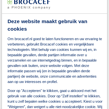
Goed vooruit gepland
Waarom deze rol anders is
Deze website maakt gebruik van
Focus op inhoudelijke farmaceutische zorg
cookies
Geen baliewerk of logistieke handelingen
Intensief contact met artsen en zorginstellingen
Werk dat direct impact heeft op patiëntveiligheid
Om brocacef.nl goed te laten functioneren en uw ervaring te
verbeteren, gebruikt Brocacef cookies en vergelijkbare
Wat bieden wij jou?
technologieën. Met behulp van cookies kunnen wij en, in
bepaalde gevallen, derde partijen informatie over u
Inhoudelijk uitdagende functie met veel verantwoordelijkheid
verzamelen en uw internetgedrag binnen, en in bepaalde
Kantoortijden (08:00 – 17:30)
gevallen ook buiten, onze website volgen. Met deze
1x per 8 weken een zaterdagdienst (met compensatiedag)
Hecht en betrokken team
informatie passen wij (en in bepaalde gevallen derde
Laptop en telefoon
partijen) de website, onze communicatie en advertenties
Ergonomische werkplek + mogelijkheid tot bewegen (desk
aan op uw interesses en profiel.
bikes!)
Ruime opleidings- en ontwikkelmogelijkheden
Door op "Accepteren" te klikken, gaat u akkoord met het
Doorgroeikansen binnen Brocacef
gebruik van alle cookies. Door op “Zelf instellen” te klikken,
kunt u zelf bepalen welke cookies u accepteert. Kiest u voor
Wat jij hiervoor terugkrijgt
“Weigeren”, dan weigert u alle niet-noodzakelijke cookie. Wij