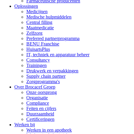
Farmaceutische producenten
Oplossingen
Medicijnen
Medische hulpmiddelen
Central filling
Maatmedicatie
Zelfzorg
Preferred partnerprogramma
BENU Franchise
HuisartsPlus
IT, techniek en apparatuur beheer
Consultancy
Trainingen
Drukwerk en verpakkingen
Supply chain partner
Zorgprogramma's
Over Brocacef Groep
Onze oorsprong
Organisatie
Compliance
Feiten en cijfers
Duurzaamheid
Certificeringen
Werken bij
Werken in een apotheek