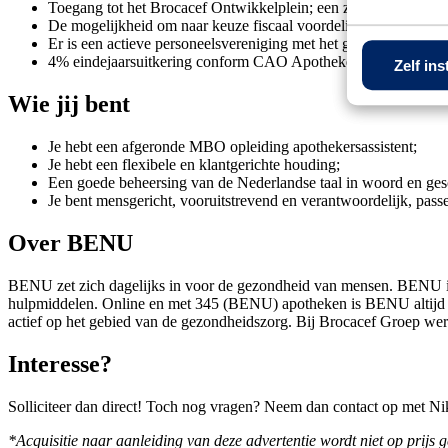
Toegang tot het Brocacef Ontwikkelplein; een zeer groot (onlin
De mogelijkheid om naar keuze fiscaal voordelig producten aan t
Er is een actieve personeelsvereniging met het gehele jaar door al
4% eindejaarsuitkering conform CAO Apotheken
Zelf ins
Wie jij bent
Je hebt een afgeronde MBO opleiding apothekersassistent;
Je hebt een flexibele en klantgerichte houding;
Een goede beheersing van de Nederlandse taal in woord en gesc
Je bent mensgericht, vooruitstrevend en verantwoordelijk, pas
Over BENU
BENU zet zich dagelijks in voor de gezondheid van mensen. BENU is 
hulpmiddelen. Online en met 345 (BENU) apotheken is BENU altijd 
actief op het gebied van de gezondheidszorg. Bij Brocacef Groep we
Interesse?
Solliciteer dan direct! Toch nog vragen? Neem dan contact op met Ni
*Acquisitie naar aanleiding van deze advertentie wordt niet op prijs g