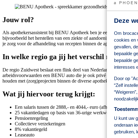
Jouw rol?
Deze we
Als apothekersassistent bij BENU Apotheek ben je een belangrijke sch
Om brocacef
bijvoorbeeld het herstellen van een ziekte of aandoening en weet als g
cookies en 
je zorg voor de afhandeling van recepten binnen de apotheek volgens 
gevallen, de
bepaalde ge
In welke regio ga jij het verschil maken?
bepaalde ge
interesses e
De regio Zuidwest beslaat een flink deel van Nederland. Wij zoeken in 
arbeidsvoorwaarden een BENU auto die je ook privé mag gebruiken. Je
Door op "Ac
houden met (zorg)projecten binnen de diverse apotheken. Afhankelijk 
“Zelf instel
“Weigeren”, 
Wat jij hiervoor terug krijgt:
noodzakelij
Een salaris tussen de 2888,- en 4044,- euro (afhankelijk van k
Toestemmi
25 vakantiedagen op basis van 36-urige werkweek
Pensioenregeling
U kunt uw ge
Collectieve verzekeringen
onderaan ie
8% vakantiegeld
gebruiken, 
Leaseauto