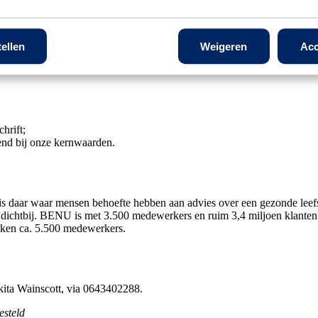
e) trainings- en opleidingsaanbod voor jouw persoonlijke ontwikkeling
e schaffen via het platform Fiscfree, waaronder bijvoorbeeld een (elekt
lerlei activiteiten
tellen
Weigeren
Acc
hrift;
send bij onze kernwaarden.
daar waar mensen behoefte hebben aan advies over een gezonde leefsti
dichtbij. BENU is met 3.500 medewerkers en ruim 3,4 miljoen klante
rken ca. 5.500 medewerkers.
kita Wainscott, via 0643402288.
esteld