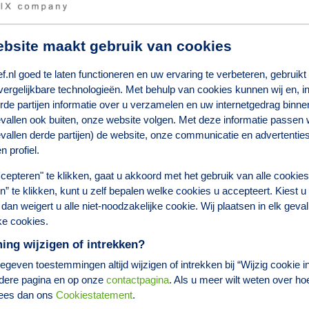
bsite maakt gebruik van cookies
akel met betrekking tot het bewaken, controleren en overhandigen van g
.nl goed te laten functioneren en uw ervaring te verbeteren, gebruikt
een ander hoe je dit op een prettige en klantvriendelijke manier kan doe
vergelijkbare technologieën. Met behulp van cookies kunnen wij en, i
protocol, houd je de voorraad bij en bewaakt deze.
rde partijen informatie over u verzamelen en uw internetgedrag binnen
vallen ook buiten, onze website volgen. Met deze informatie passen wi
vallen derde partijen) de website, onze communicatie en advertentie
n profiel.
de regio Zeeland / West-Brabant een assistente die een beetje reisafstan
 bent onderdeel van een team van 5 andere assistenten en een Farmaceu
cepteren" te klikken, gaat u akkoord met het gebruik van alle cookie
van je werkervaring is indeling in schaal 7 mogelijk.
len” te klikken, kunt u zelf bepalen welke cookies u accepteert. Kiest u
dan weigert u alle niet-noodzakelijke cookie. Wij plaatsen in elk geval
ke cookies.
ennis en ervaring en op basis van een 36-urige werkweek)
ng wijzigen of intrekken?
geven toestemmingen altijd wijzigen of intrekken bij “Wijzig cookie in
dere pagina en op onze
contactpagina
. Als u meer wilt weten over ho
lees dan ons
Cookiestatement
.