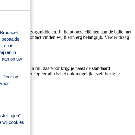
enees- en zelfzorgmiddelen. Jij helpt onze cliënten aan de balie met
 Brocacef
n. Persoonlijk contact vinden wij hierin erg belangrijk. Verder draag
n bepaalde
, en in
j (en in
s aan op uw
d niet schuwt. In ruil daarvoor krijg je naast de standaard
tisch Manager. Op termijn is het ook mogelijk jezelf bezig te
s. Door op
 voor
stellingen”
e wij cookies