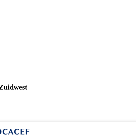
 Zuidwest
lega’s, twijfel niet, neem contact op en maak deel uit van onze Flexpoo