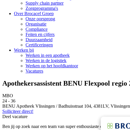
Supply chain partner
Zorgprogramma's
Over Brocacef Groep
Onze oorsprong
Organisatie
Compliance
Feiten en cijfers
Duurzaamheid
Certificeringen
Werken bij
Werken in een apotheek
Werken in de logistiek
Werken op het hoofdkantoor
Vacatures
Apothekersassistent BENU Flexpool regio
MBO
24 - 36
BENU Apotheek Vlissingen / Badhuisstraat 104, 4381LV, Vlissingen
Solliciteer direct!
Deel vacature
Ben jij op zoek naar een team van super enthousiaste en betrokken col