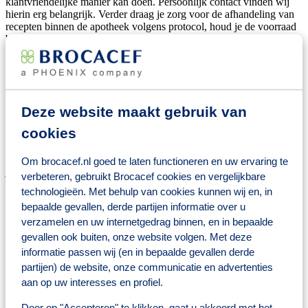
klantvriendelijke manier kan doen. Persoonlijk contact vinden wij
hierin erg belangrijk. Verder draag je zorg voor de afhandeling van
recepten binnen de apotheek volgens protocol, houd je de voorraad
bij en bewaakt deze.
In welke regio ga jij het verschil maken?
De regio Zuidwest beslaat een flink deel van Nederland. Wij zoeken
Deze website maakt gebruik van
in omgeving Bergen op Zoom een assistente die een beetje
reisafstand niet schuwt. In ruil daarvoor krijg je naast de standaard
cookies
arbeidsvoorwaarden een BENU auto die je ook privé mag
gebruiken. Je bent onderdeel van een team van 5 andere assistenten
en een Farmaceutisch Manager. Op termijn is het ook mogelijk
Om brocacef.nl goed te laten functioneren en uw ervaring te
jezelf bezig te houden met (zorg)projecten binnen de diverse
verbeteren, gebruikt Brocacef cookies en vergelijkbare
apotheken. Afhankelijk van je werkervaring is indeling in schaal 7
technologieën. Met behulp van cookies kunnen wij en, in
mogelijk.
bepaalde gevallen, derde partijen informatie over u
verzamelen en uw internetgedrag binnen, en in bepaalde
Wat jij hiervoor terug krijgt
gevallen ook buiten, onze website volgen. Met deze
informatie passen wij (en in bepaalde gevallen derde
Een salaris conform CAO Apotheken (afhankelijk van kennis
en ervaring en op basis van een 36-urige werkweek)
partijen) de website, onze communicatie en advertenties
25 vakantiedagen op basis van 36-urige werkweek
aan op uw interesses en profiel.
Pensioenregeling
Collectieve verzekeringen
Door op "Accepteren" te klikken, gaat u akkoord met het