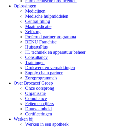
Farmaceutische producenten
Oplossingen
Medicijnen
Medische hulpmiddelen
Central filling
Maatmedicatie
Zelfzorg
Preferred partnerprogramma
BENU Franchise
HuisartsPlus
IT, techniek en apparatuur beheer
Consultancy
Trainingen
Drukwerk en verpakkingen
Supply chain partner
Zorgprogramma's
Over Brocacef Groep
Onze oorsprong
Organisatie
Compliance
Feiten en cijfers
Duurzaamheid
Certificeringen
Werken bij
Werken in een apotheek