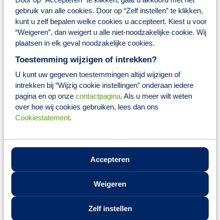
8% vakantiegeld
gebruik van alle cookies. Door op “Zelf instellen” te klikken,
Leaseauto
kunt u zelf bepalen welke cookies u accepteert. Kiest u voor
Toegang tot het Brocacef Ontwikkelplein; een zeer groot
“Weigeren”, dan weigert u alle niet-noodzakelijke cookie. Wij
(online) trainings- en opleidingsaanbod voor jouw
persoonlijke ontwikkeling
plaatsen in elk geval noodzakelijke cookies.
Brocacef Academy (met o.a. leiderschapstrainingen en young
talent program)
Toestemming wijzigen of intrekken?
De mogelijkheid om naar keuze fiscaal voordelig producten
U kunt uw gegeven toestemmingen altijd wijzigen of
aan te schaffen via het platform Fiscfree, waaronder
intrekken bij “Wijzig cookie instellingen” onderaan iedere
bijvoorbeeld een (elektrische) fiets
Aandacht voor jouw vitaliteit, door onbeperkte en
pagina en op onze
contactpagina
. Als u meer wilt weten
vrijblijvende mogelijkheid tot deelname aan diverse
over hoe wij cookies gebruiken, lees dan ons
Goodhabitz vitaliteit workshops en verschillende
Cookiestatement
.
vitaliteitsapps
Er is een actieve personeelsvereniging met het gehele jaar
door allerlei activiteiten
BENU biedt jou 7,25% loonsverhoging als vooruitbetaling op
een nieuwe CAO apotheken
Accepteren
Wie jij bent
Weigeren
Je hebt een afgeronde MBO opleiding apothekersassistent;
Je hebt een flexibele en klantgerichte houding;
Zelf instellen
Een goede beheersing van de Nederlandse taal in woord en