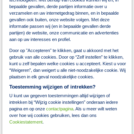
die meebewegen met de dynamiek van de huidige zorgmarkt.
Binnen dit team krijg jij alle ruimte om jezelf verder te ontwikkelen
bepaalde gevallen, derde partijen informatie over u
en te groeien op verschillende vlakken: van patiëntbegeleiding en
verzamelen en uw internetgedrag binnen, en in bepaalde
consulten, baxterzorg, reizigersvaccinaties en advies over
gevallen ook buiten, onze website volgen. Met deze
dermacosmetica, tot lifestyle-ondersteuning.
informatie passen wij (en in bepaalde gevallen derde
Nieuwe uitdagingen? Die gaan we niet uit de weg! We staan altijd
partijen) de website, onze communicatie en advertenties
open voor frisse ideeën en kansen om onze zorg nog beter te maken.
aan op uw interesses en profiel.
Bij BENU Apotheek Leerdam maak jij dagelijks het verschil voor
onze patiënten én voor jezelf.
Door op "Accepteren" te klikken, gaat u akkoord met het
gebruik van alle cookies. Door op “Zelf instellen” te klikken,
Wat jij hiervoor terugkrijgt
kunt u zelf bepalen welke cookies u accepteert. Kiest u voor
“Weigeren”, dan weigert u alle niet-noodzakelijke cookie. Wij
Een salaris tussen de 2694,- en 3745,- euro (afhankelijk van
plaatsen in elk geval noodzakelijke cookies.
kennis en ervaring en op basis van een 36-urige werkweek)
25 vakantiedagen op basis van 36-urige werkweek
Toestemming wijzigen of intrekken?
Pensioenregeling
Collectieve verzekeringen
U kunt uw gegeven toestemmingen altijd wijzigen of
8% vakantiegeld
intrekken bij “Wijzig cookie instellingen” onderaan iedere
Reiskostenvergoeding
pagina en op onze
contactpagina
. Als u meer wilt weten
Toegang tot het Brocacef Ontwikkelplein; een zeer groot
over hoe wij cookies gebruiken, lees dan ons
(online) trainings- en opleidingsaanbod voor jouw
persoonlijke ontwikkeling
Cookiestatement
.
De mogelijkheid om naar keuze fiscaal voordelig producten
aan te schaffen via het platform Fiscfree, waaronder