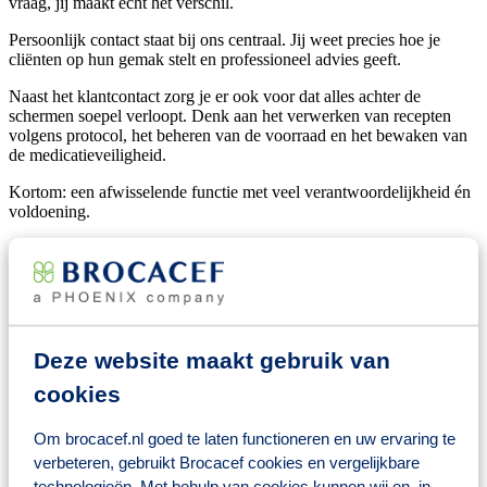
vraag, jij maakt echt het verschil.
Persoonlijk contact staat bij ons centraal. Jij weet precies hoe je
cliënten op hun gemak stelt en professioneel advies geeft.
Naast het klantcontact zorg je er ook voor dat alles achter de
schermen soepel verloopt. Denk aan het verwerken van recepten
volgens protocol, het beheren van de voorraad en het bewaken van
de medicatieveiligheid.
Kortom: een afwisselende functie met veel verantwoordelijkheid én
voldoening.
In welke apotheek ga jij het verschil
maken?
BENU Apotheek Leerdam is veel meer dan een plek waar je
medicijnen ophaalt. Gelegen in Leerdam, werken we nauw samen
Deze website maakt gebruik van
met huisartsen en andere zorgprofessionals in de regio om onze
cookies
patiënten de best mogelijke zorg te bieden. Onze apotheek biedt een
breed scala aan services, zodat we echt iets kunnen betekenen voor
onze cliënten.
Om brocacef.nl goed te laten functioneren en uw ervaring te
verbeteren, gebruikt Brocacef cookies en vergelijkbare
Ons team bestaat uit betrokken, enthousiaste en flexibele collega’s
technologieën. Met behulp van cookies kunnen wij en, in