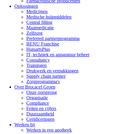
Farmaceutische producenten
Oplossingen
Medicijnen
Medische hulpmiddelen
Central filling
Maatmedicatie
Zelfzorg
Preferred partnerprogramma
BENU Franchise
HuisartsPlus
IT, techniek en apparatuur beheer
Consultancy
Trainingen
Drukwerk en verpakkingen
Supply chain partner
Zorgprogramma's
Over Brocacef Groep
Onze oorsprong
Organisatie
Compliance
Feiten en cijfers
Duurzaamheid
Certificeringen
Werken bij
Werken in een apotheek