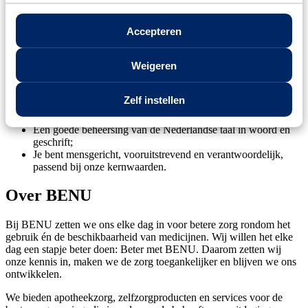
bijvoorbeeld een (elektrische) fiets
Er is een actieve personeelsvereniging met het gehele jaar
Accepteren
door allerlei activiteiten
4% eindejaarsuitkering conform CAO Apotheken
Weigeren
Wie jij bent
Zelf instellen
Je hebt een afgeronde MBO opleiding apothekersassistent;
Je hebt een flexibele en klantgerichte houding;
Een goede beheersing van de Nederlandse taal in woord en
geschrift;
Je bent mensgericht, vooruitstrevend en verantwoordelijk,
passend bij onze kernwaarden.
Over BENU
Bij BENU zetten we ons elke dag in voor betere zorg rondom het
gebruik én de beschikbaarheid van medicijnen. Wij willen het elke
dag een stapje beter doen: Beter met BENU. Daarom zetten wij
onze kennis in, maken we de zorg toegankelijker en blijven we ons
ontwikkelen.
We bieden apotheekzorg, zelfzorgproducten en services voor de