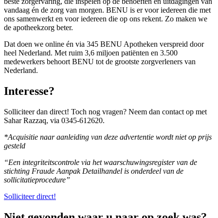
beste zorgervaring, die inspelen op de behoeften en uitdagingen van
vandaag én de zorg van morgen. BENU is er voor iedereen die met
ons samenwerkt en voor iedereen die op ons rekent. Zo maken we
de apotheekzorg beter.
Dat doen we online én via 345 BENU Apotheken verspreid door
heel Nederland. Met ruim 3,6 miljoen patiënten en 3.500
medewerkers behoort BENU tot de grootste zorgverleners van
Nederland.
Interesse?
Solliciteer dan direct! Toch nog vragen? Neem dan contact op met
Sahar Razzaq, via 0345-612620.
*Acquisitie naar aanleiding van deze advertentie wordt niet op prijs
gesteld
“Een integriteitscontrole via het waarschuwingsregister van de
stichting Fraude Aanpak Detailhandel is onderdeel van de
sollicitatieprocedure”
Solliciteer direct!
Niet gevonden waar u naar op zoek was?