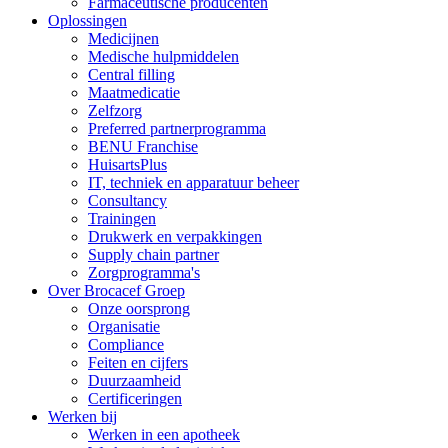
Farmaceutische producenten
Oplossingen
Medicijnen
Medische hulpmiddelen
Central filling
Maatmedicatie
Zelfzorg
Preferred partnerprogramma
BENU Franchise
HuisartsPlus
IT, techniek en apparatuur beheer
Consultancy
Trainingen
Drukwerk en verpakkingen
Supply chain partner
Zorgprogramma's
Over Brocacef Groep
Onze oorsprong
Organisatie
Compliance
Feiten en cijfers
Duurzaamheid
Certificeringen
Werken bij
Werken in een apotheek