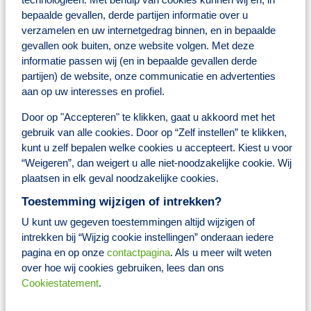
die meebewegen met de dynamiek van de huidige zorgmarkt.
Binnen dit team krijg jij alle ruimte om jezelf verder te ontwikkelen
bepaalde gevallen, derde partijen informatie over u
en te groeien op verschillende vlakken: van patiëntbegeleiding en
verzamelen en uw internetgedrag binnen, en in bepaalde
consulten, baxterzorg, reizigersvaccinaties en advies over
gevallen ook buiten, onze website volgen. Met deze
dermacosmetica, tot lifestyle-ondersteuning.
informatie passen wij (en in bepaalde gevallen derde
Nieuwe uitdagingen? Die gaan we niet uit de weg! We staan altijd
partijen) de website, onze communicatie en advertenties
open voor frisse ideeën en kansen om onze zorg nog beter te maken.
aan op uw interesses en profiel.
Bij BENU Apotheek Laan op Zuid maak jij dagelijks het verschil
voor onze patiënten én voor jezelf.
Door op "Accepteren" te klikken, gaat u akkoord met het
gebruik van alle cookies. Door op “Zelf instellen” te klikken,
Wat jij hiervoor terugkrijgt:
kunt u zelf bepalen welke cookies u accepteert. Kiest u voor
“Weigeren”, dan weigert u alle niet-noodzakelijke cookie. Wij
Een salaris tussen de 2694,- en 3745,- euro (afhankelijk van
plaatsen in elk geval noodzakelijke cookies.
kennis en ervaring en op basis van een 36-urige werkweek)
25 vakantiedagen op basis van 36-urige werkweek
Toestemming wijzigen of intrekken?
Pensioenregeling
Collectieve verzekeringen
U kunt uw gegeven toestemmingen altijd wijzigen of
8% vakantiegeld
intrekken bij “Wijzig cookie instellingen” onderaan iedere
Reiskostenvergoeding
pagina en op onze
contactpagina
. Als u meer wilt weten
Toegang tot het Brocacef Ontwikkelplein; een zeer groot
over hoe wij cookies gebruiken, lees dan ons
(online) trainings- en opleidingsaanbod voor jouw
persoonlijke ontwikkeling
Cookiestatement
.
De mogelijkheid om naar keuze fiscaal voordelig producten
aan te schaffen via het platform Fiscfree, waaronder