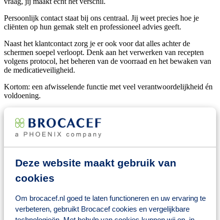
vraag, jij maakt echt het verschil.
Persoonlijk contact staat bij ons centraal. Jij weet precies hoe je
cliënten op hun gemak stelt en professioneel advies geeft.
Naast het klantcontact zorg je er ook voor dat alles achter de
schermen soepel verloopt. Denk aan het verwerken van recepten
volgens protocol, het beheren van de voorraad en het bewaken van
de medicatieveiligheid.
Kortom: een afwisselende functie met veel verantwoordelijkheid én
voldoening.
In welke apotheek ga jij het verschil
maken?
BENU Apotheek Laan op Zuid is veel meer dan een plek waar je
medicijnen ophaalt. Gelegen in Rotterdam zuid, werken we nauw
Deze website maakt gebruik van
samen met huisartsen en andere zorgprofessionals in de regio om
cookies
onze patiënten de best mogelijke zorg te bieden. Onze apotheek
biedt een breed scala aan services, zodat we echt iets kunnen
betekenen voor onze cliënten.
Om brocacef.nl goed te laten functioneren en uw ervaring te
verbeteren, gebruikt Brocacef cookies en vergelijkbare
Ons team bestaat uit betrokken, enthousiaste en flexibele collega’s
technologieën. Met behulp van cookies kunnen wij en, in