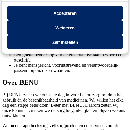
bijvoorbeeld een (elektrische) fiets
Er is een actieve personeelsvereniging met het gehele jaar
Accepteren
door allerlei activiteiten
4% eindejaarsuitkering conform CAO Apotheken
Weigeren
Wie jij bent
Zelf instellen
Je hebt een afgeronde MBO opleiding apothekersassistent;
Je hebt een flexibele en klantgerichte houding;
Een goede beheersing van de Nederlandse taal in woord en
geschrift;
Je bent mensgericht, vooruitstrevend en verantwoordelijk,
passend bij onze kernwaarden.
Over BENU
Bij BENU zetten we ons elke dag in voor betere zorg rondom het
gebruik én de beschikbaarheid van medicijnen. Wij willen het elke
dag een stapje beter doen: Beter met BENU. Daarom zetten wij
onze kennis in, maken we de zorg toegankelijker en blijven we ons
ontwikkelen.
We bieden apotheekzorg, zelfzorgproducten en services voor de