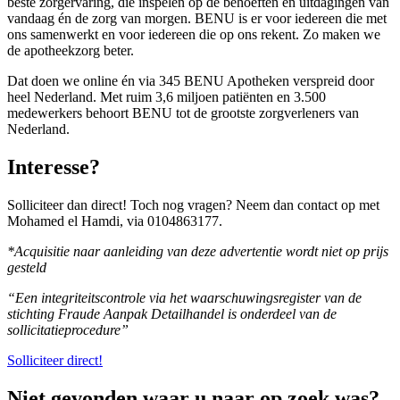
beste zorgervaring, die inspelen op de behoeften en uitdagingen van
vandaag én de zorg van morgen. BENU is er voor iedereen die met
ons samenwerkt en voor iedereen die op ons rekent. Zo maken we
de apotheekzorg beter.
Dat doen we online én via 345 BENU Apotheken verspreid door
heel Nederland. Met ruim 3,6 miljoen patiënten en 3.500
medewerkers behoort BENU tot de grootste zorgverleners van
Nederland.
Interesse?
Solliciteer dan direct! Toch nog vragen? Neem dan contact op met
Mohamed el Hamdi, via 0104863177.
*Acquisitie naar aanleiding van deze advertentie wordt niet op prijs
gesteld
“Een integriteitscontrole via het waarschuwingsregister van de
stichting Fraude Aanpak Detailhandel is onderdeel van de
sollicitatieprocedure”
Solliciteer direct!
Niet gevonden waar u naar op zoek was?