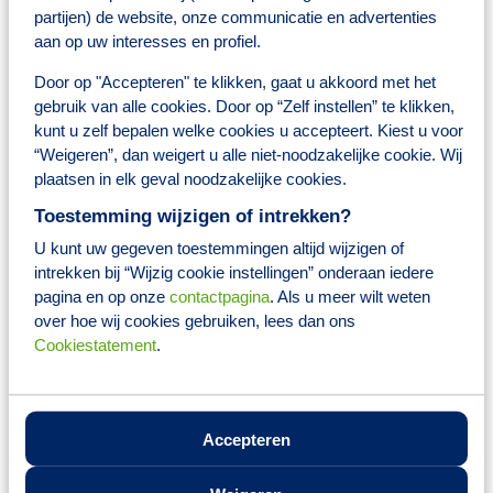
medewerkers, die bereid zijn mee te bewegen met de veranderingen
partijen) de website, onze communicatie en advertenties
die de huidige markt met zich meebrengt.
aan op uw interesses en profiel.
Binnen dit team krijg je alle ruimte om je op verschillende vlakken
te ontplooien, op het gebied van: patiëntbegeleiding en -consult,
Door op "Accepteren" te klikken, gaat u akkoord met het
baxter patiënten, reizigersvaccinatie, dermacosmetica adviezen en
lifestyle begeleiding. Ook gaan we nieuwe uitdagingen niet uit de
gebruik van alle cookies. Door op “Zelf instellen” te klikken,
weg en staan we open voor kansen en uitdagingen.
kunt u zelf bepalen welke cookies u accepteert. Kiest u voor
“Weigeren”, dan weigert u alle niet-noodzakelijke cookie. Wij
Wat jij hiervoor terugkrijgt
plaatsen in elk geval noodzakelijke cookies.
Toestemming wijzigen of intrekken?
Een salaris tussen de 2694,- en 3745,- euro (afhankelijk van
kennis en ervaring en op basis van een 36-urige werkweek)
U kunt uw gegeven toestemmingen altijd wijzigen of
25 vakantiedagen op basis van 36-urige werkweek
intrekken bij “Wijzig cookie instellingen” onderaan iedere
Pensioenregeling
Collectieve verzekeringen
pagina en op onze
contactpagina
. Als u meer wilt weten
8% vakantiegeld
over hoe wij cookies gebruiken, lees dan ons
Reiskostenvergoeding
Cookiestatement
.
Toegang tot het Brocacef Ontwikkelplein; een zeer groot
(online) trainings- en opleidingsaanbod voor jouw
persoonlijke ontwikkeling
De mogelijkheid om naar keuze fiscaal voordelig producten
aan te schaffen via het platform Fiscfree, waaronder
Accepteren
bijvoorbeeld een (elektrische) fiets
Er is een actieve personeelsvereniging met het gehele jaar