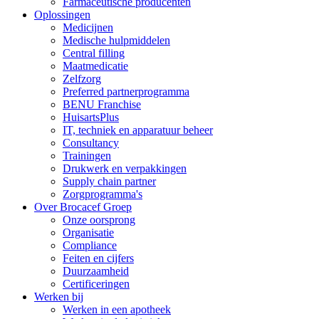
Farmaceutische producenten
Oplossingen
Medicijnen
Medische hulpmiddelen
Central filling
Maatmedicatie
Zelfzorg
Preferred partnerprogramma
BENU Franchise
HuisartsPlus
IT, techniek en apparatuur beheer
Consultancy
Trainingen
Drukwerk en verpakkingen
Supply chain partner
Zorgprogramma's
Over Brocacef Groep
Onze oorsprong
Organisatie
Compliance
Feiten en cijfers
Duurzaamheid
Certificeringen
Werken bij
Werken in een apotheek