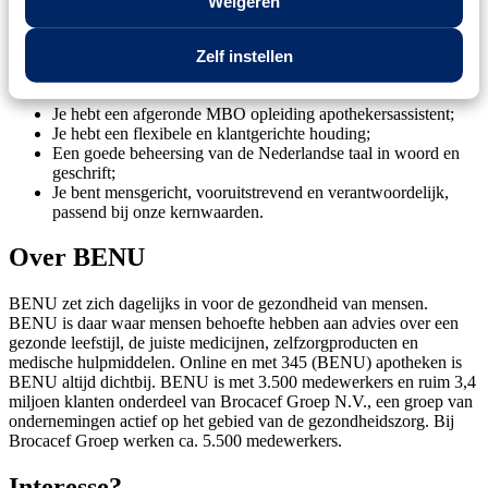
Weigeren
door allerlei activiteiten
4% eindejaarsuitkering conform CAO Apotheken
Zelf instellen
Wie jij bent
Je hebt een afgeronde MBO opleiding apothekersassistent;
Je hebt een flexibele en klantgerichte houding;
Een goede beheersing van de Nederlandse taal in woord en
geschrift;
Je bent mensgericht, vooruitstrevend en verantwoordelijk,
passend bij onze kernwaarden.
Over BENU
BENU zet zich dagelijks in voor de gezondheid van mensen.
BENU is daar waar mensen behoefte hebben aan advies over een
gezonde leefstijl, de juiste medicijnen, zelfzorgproducten en
medische hulpmiddelen. Online en met 345 (BENU) apotheken is
BENU altijd dichtbij. BENU is met 3.500 medewerkers en ruim 3,4
miljoen klanten onderdeel van Brocacef Groep N.V., een groep van
ondernemingen actief op het gebied van de gezondheidszorg. Bij
Brocacef Groep werken ca. 5.500 medewerkers.
Interesse?