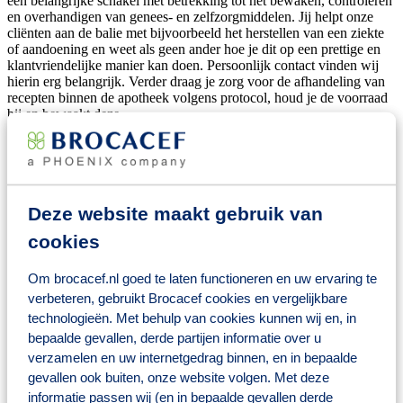
een belangrijke schakel met betrekking tot het bewaken, controleren
en overhandigen van genees- en zelfzorgmiddelen. Jij helpt onze
cliënten aan de balie met bijvoorbeeld het herstellen van een ziekte
of aandoening en weet als geen ander hoe je dit op een prettige en
klantvriendelijke manier kan doen. Persoonlijk contact vinden wij
hierin erg belangrijk. Verder draag je zorg voor de afhandeling van
recepten binnen de apotheek volgens protocol, houd je de voorraad
bij en bewaakt deze.
In welke apotheek ga jij het verschil
maken?
Deze website maakt gebruik van
BENU Apotheek
Bloemendaal is een
middelgrote apotheek gelegen
in een winkelstraat
.
Er is een goede samenwerking met de huisartsen
cookies
en andere zorgprofessionals in de omgeving. Wij bieden onze
patiënten de volgende services aan: herhaalservice, bezorgservice,
Om brocacef.nl goed te laten functioneren en uw ervaring te
baxter, gezondheidschecks en nog veel meer. We hebben een
afhaalautomaat in onze apotheek en een afhaalautomaat bij onze
verbeteren, gebruikt Brocacef cookies en vergelijkbare
uitdeelpost in Santpoort-Zuid. Verder zitten we in een cluster met
technologieën. Met behulp van cookies kunnen wij en, in
collega-apotheek BENU Apotheek Elswout waar we ook nauw mee
bepaalde gevallen, derde partijen informatie over u
samen werken. Daarnaast dragen wij zorg voor de medicatie voor
verzamelen en uw internetgedrag binnen, en in bepaalde
patiënten in enkele instellingen.
gevallen ook buiten, onze website volgen. Met deze
Het apotheekteam bestaat uit
8 betrokken, enthousiaste en flexibele
informatie passen wij (en in bepaalde gevallen derde