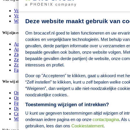
Voor consumenten
Voor zorgprofessionals
Deze website maakt gebruik van co
Wij zorgen voor
Wij zijn er voor
Om brocacef.nl goed te laten functioneren en uw ervari
cookies en vergelijkbare technologieën. Met behulp van
Apothekers
gevallen, derde partijen informatie over u verzamelen e
Apotheekhoudende huisartsen
bepaalde gevallen ook buiten, onze website volgen. Met
Ziekenhuizen
bepaalde gevallen derde partijen) de website, onze co
Zelfstandige behandelcentra
Zorginstellingen
interesses en profiel.
Farmaceutische producenten
Door op "Accepteren" te klikken, gaat u akkoord met he
Wie wij zijn
“Zelf instellen” te klikken, kunt u zelf bepalen welke co
“Weigeren”, dan weigert u alle niet-noodzakelijke cookie.
Onze oorsprong
noodzakelijke cookies.
Organisatie
Feiten en cijfers
Toestemming wijzigen of intrekken?
Duurzaamheid
U kunt uw gegeven toestemmingen altijd wijzigen of intre
Certificeringen
Wijzig cookie instellingen
onderaan iedere pagina en op onze
contactpagina
. Als
gebruiken, lees dan ons
Cookiestatement
.