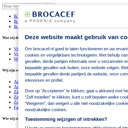
Ik heb een vraag
Ik heb een probleem
Ik zoek een baan
Deze website maakt gebruik van co
Wat wij doen
Voor consumenten
Om brocacef.nl goed te laten functioneren en uw ervari
Voor zorgprofessionals
cookies en vergelijkbare technologieën. Met behulp van
Wij zorgen voor
gevallen, derde partijen informatie over u verzamelen e
bepaalde gevallen ook buiten, onze website volgen. Met
Wij zijn er voor
bepaalde gevallen derde partijen) de website, onze co
interesses en profiel.
Apothekers
Apotheekhoudende huisartsen
Door op "Accepteren" te klikken, gaat u akkoord met he
Ziekenhuizen
Zelfstandige behandelcentra
“Zelf instellen” te klikken, kunt u zelf bepalen welke co
Zorginstellingen
“Weigeren”, dan weigert u alle niet-noodzakelijke cookie.
Farmaceutische producenten
noodzakelijke cookies.
Wie wij zijn
Toestemming wijzigen of intrekken?
U kunt uw gegeven toestemmingen altijd wijzigen of intre