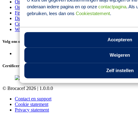
Onze oorsprong
onderaan iedere pagina en op onze
contactpagina
. Als
Organisatie
Feiten en cijfers
gebruiken, lees dan ons
Cookiestatement
.
Duurzaamheid
Certificeringen
Wijzig cookie instellingen
Accepteren
Volg ons op social media
Weigeren
Certificeringen
Zelf instellen
© Brocacef 2026 |
1.0.0.0
Contact en support
Cookie statement
Privacy statement