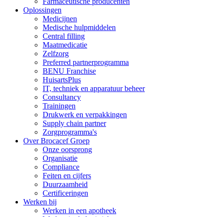
Farmaceutische producenten
Oplossingen
Medicijnen
Medische hulpmiddelen
Central filling
Maatmedicatie
Zelfzorg
Preferred partnerprogramma
BENU Franchise
HuisartsPlus
IT, techniek en apparatuur beheer
Consultancy
Trainingen
Drukwerk en verpakkingen
Supply chain partner
Zorgprogramma's
Over Brocacef Groep
Onze oorsprong
Organisatie
Compliance
Feiten en cijfers
Duurzaamheid
Certificeringen
Werken bij
Werken in een apotheek