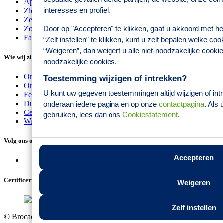
Apotheekhoudende huisartsen
interesses en profiel.
Ziekenhuizen
Zelfstandige behandelcentra
Zorginstellingen
Door op "Accepteren" te klikken, gaat u akkoord met he
Farmaceutische producenten
“Zelf instellen” te klikken, kunt u zelf bepalen welke co
“Weigeren”, dan weigert u alle niet-noodzakelijke cookie.
Wie wij zijn
noodzakelijke cookies.
Onze oorsprong
Toestemming wijzigen of intrekken?
Organisatie
U kunt uw gegeven toestemmingen altijd wijzigen of intre
Feiten en cijfers
Duurzaamheid
onderaan iedere pagina en op onze
contactpagina
. Als
Certificeringen
gebruiken, lees dan ons
Cookiestatement
.
Wijzig cookie instellingen
Volg ons op social media
Accepteren
Certificeringen
Weigeren
Zelf instellen
© Brocacef 2026 |
1.0.0.0