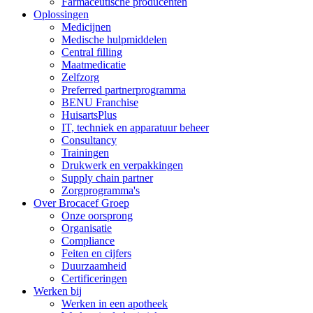
Farmaceutische producenten
Oplossingen
Medicijnen
Medische hulpmiddelen
Central filling
Maatmedicatie
Zelfzorg
Preferred partnerprogramma
BENU Franchise
HuisartsPlus
IT, techniek en apparatuur beheer
Consultancy
Trainingen
Drukwerk en verpakkingen
Supply chain partner
Zorgprogramma's
Over Brocacef Groep
Onze oorsprong
Organisatie
Compliance
Feiten en cijfers
Duurzaamheid
Certificeringen
Werken bij
Werken in een apotheek