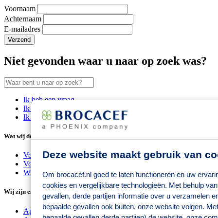
Voornaam
Achternaam
E-mailadres
Niet gevonden waar u naar op zoek was?
Ik heb een vraag
Ik heb een probleem
Ik zoek een baan
Wat wij doen
Deze website maakt gebruik van co
Voor consumenten
Voor zorgprofessionals
Wij zorgen voor
Om brocacef.nl goed te laten functioneren en uw ervari
cookies en vergelijkbare technologieën. Met behulp van
Wij zijn er voor
gevallen, derde partijen informatie over u verzamelen e
bepaalde gevallen ook buiten, onze website volgen. Met
Apothekers
bepaalde gevallen derde partijen) de website, onze co