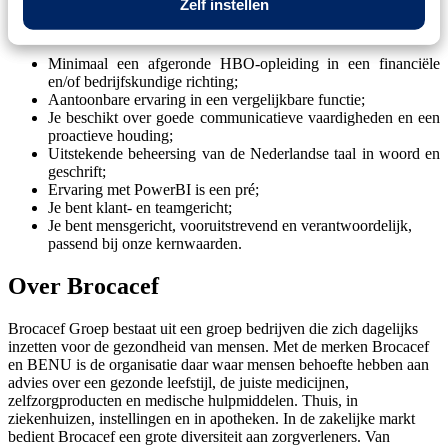
Zelf instellen
Wie jij bent
Minimaal een afgeronde HBO-opleiding in een financiële
en/of bedrijfskundige richting;
Aantoonbare ervaring in een vergelijkbare functie;
Je beschikt over goede communicatieve vaardigheden en een
proactieve houding;
Uitstekende beheersing van de Nederlandse taal in woord en
geschrift;
Ervaring met PowerBI is een pré;
Je bent klant- en teamgericht;
Je bent mensgericht, vooruitstrevend en verantwoordelijk,
passend bij onze kernwaarden.
Over Brocacef
Brocacef Groep bestaat uit een groep bedrijven die zich dagelijks
inzetten voor de gezondheid van mensen. Met de merken Brocacef
en BENU is de organisatie daar waar mensen behoefte hebben aan
advies over een gezonde leefstijl, de juiste medicijnen,
zelfzorgproducten en medische hulpmiddelen. Thuis, in
ziekenhuizen, instellingen en in apotheken. In de zakelijke markt
bedient Brocacef een grote diversiteit aan zorgverleners. Van