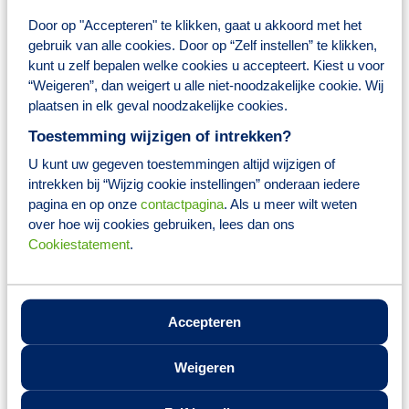
€4.843) op basis van 40 uur en afhankelijk van kennis en
Door op "Accepteren" te klikken, gaat u akkoord met het
ervaring;
Eindejaarsuitkering;
gebruik van alle cookies. Door op “Zelf instellen” te klikken,
Pensioenregeling;
kunt u zelf bepalen welke cookies u accepteert. Kiest u voor
Collectieve verzekeringen;
“Weigeren”, dan weigert u alle niet-noodzakelijke cookie. Wij
25 vakantiedagen;
plaatsen in elk geval noodzakelijke cookies.
8% vakantiegeld;
Reiskostenvergoeding;
Toestemming wijzigen of intrekken?
Hybride werken (incl. extra scherm, toetsenbord en
maandelijkse thuiswerkvergoeding);
U kunt uw gegeven toestemmingen altijd wijzigen of
Smartphone;
intrekken bij “Wijzig cookie instellingen” onderaan iedere
Laptop;
pagina en op onze
contactpagina
. Als u meer wilt weten
Toegang tot Brocacef Ontwikkelplein; een zeer groot (online)
over hoe wij cookies gebruiken, lees dan ons
trainings- en opleidingsaanbod voor jouw persoonlijke
ontwikkeling;
Cookiestatement
.
Hoge mate van ontwikkelingsmogelijkheden, zoals
coachingstrajecten, een groot (online) trainings- en
opleidingsaanbod en doorgroeimogelijkheden binnen een
grote financiële afdeling;
Accepteren
De mogelijkheid om naar keuze fiscaal voordelig producten
aan te schaffen via het platform Fiscfree, waaronder
bijvoorbeeld een (elektrische) fiets;
Weigeren
Er is een actieve personeelsvereniging met het gehele jaar
door allerlei activiteiten.