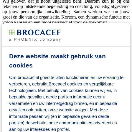
Wij geloven dat je nooit uitgeleerd bent! Daarom kun je bij ons
rekenen op uitstekende begeleiding en coaching, volledig afgestemd
op jouw persoonlijke ontwikkeling. Samen werken we aan jouw
groei én die van de organisatie. Kortom, een dynamische functie met
volop kansen en een mooi perspectief voor de toekomst!
Op welke afdeling ga jij het verschil maken?
Je wordt onderdeel van een hecht team met enthousiaste collega’s,
een mix van jong talent en ervaren professionals. Samen geven we
vorm aan de nieuwe finance-wereld door in te spelen op de
Deze website maakt gebruik van
nieuwste ontwikkelingen en technieken in de markt. Denk aan
projecten op het gebied van process mining, robotic process
cookies
automation (RPA) en het gebruik van data en business intelligence
(BI).
Om brocacef.nl goed te laten functioneren en uw ervaring te
verbeteren, gebruikt Brocacef cookies en vergelijkbare
Naast het werk is er ook volop ruimte voor gezelligheid. Zo
organiseren we een maandelijkse borrel in onze eigen bar, een
technologieën. Met behulp van cookies kunnen wij en, in
jaarlijks teamuitje en natuurlijk een feestelijk kerstfeest. Werken op
bepaalde gevallen, derde partijen informatie over u
onze finance-afdeling betekent dus niet alleen een uitdagende baan,
verzamelen en uw internetgedrag binnen, en in bepaalde
maar ook een fijne en inspirerende werksfeer!
gevallen ook buiten, onze website volgen. Met deze
informatie passen wij (en in bepaalde gevallen derde
Wat jij hiervoor terugkrijgt
partijen) de website, onze communicatie en advertenties
aan op uw interesses en profiel.
Een salaris conform CAO Brocacef in schaal I (€3.425 tot