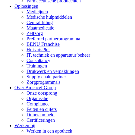
Farmaceutische producenten
Oplossingen
Medicijnen
Medische hulpmiddelen
Central filling
Maatmedicatie
Zelfzorg
Preferred partnerprogramma
BENU Franchise
HuisartsPlus
IT, techniek en apparatuur beheer
Consultancy
Trainingen
Drukwerk en verpakkingen
Supply chain partner
Zorgprogramma's
Over Brocacef Groep
Onze oorsprong
Organisatie
Compliance
Feiten en cijfers
Duurzaamheid
Certificeringen
Werken bij
Werken in een apotheek